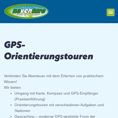
S
Outdoor-Events
k
i
p
t
o
c
GPS-
o
n
Orientierungstouren
t
e
n
t
Verbinden Sie Abenteuer mit dem Erlernen von praktischem
Wissen!
Wir bieten:
Umgang mit Karte, Kompass und GPS-Empfänger
(Praxiseinführung)
Orientierungstouren mit verschiedenen Aufgaben und
Stationen
Geocaching – moderne GPS gestützte Form der