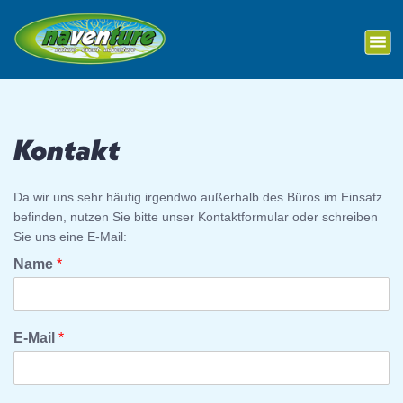
S
Outdoor-Events
k
i
p
t
o
c
Kontakt
o
n
t
Da wir uns sehr häufig irgendwo außerhalb des Büros im Einsatz
e
befinden, nutzen Sie bitte unser Kontaktformular oder schreiben
n
Sie uns eine E-Mail:
t
Name
*
E-Mail
*