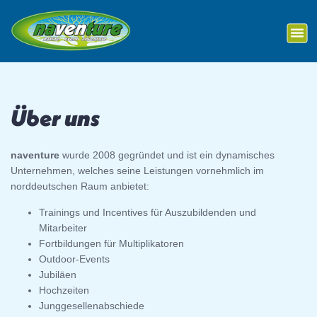
S
Outdoor-Events
k
i
p
t
o
c
Über uns
o
n
t
naventure
wurde 2008 gegründet und ist ein dynamisches
e
Unternehmen, welches seine Leistungen vornehmlich im
n
norddeutschen Raum anbietet:
t
Trainings und Incentives für Auszubildenden und
Mitarbeiter
Fortbildungen für Multiplikatoren
Outdoor-Events
Jubiläen
Hochzeiten
Junggesellenabschiede